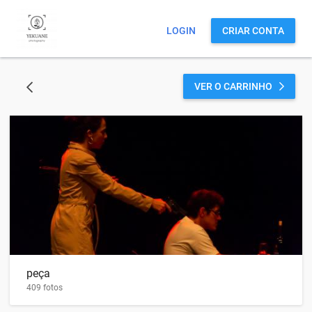
LOGIN
CRIAR CONTA
VER O CARRINHO
VOLTAR
peça
409 fotos